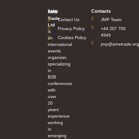
links
Contacts
AME
Trade
Contact Us
JMP Team
Ltd
Privacy Policy
+44 207 700
is
4949
Cookies Policy
an
jmp@ametrade.org
international
events
organizer,
specializing
in
B2B
conferences
with
over
20
years’
experience
working
in
emerging