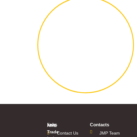
links
Contacts
AME
Trade
Contact Us
JMP Team